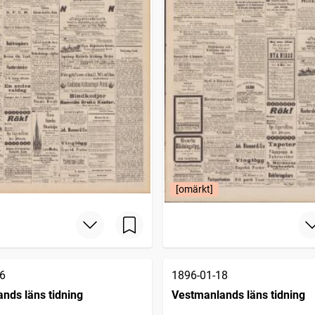
[omärkt]
6
1896-01-18
nds läns tidning
Vestmanlands läns tidning