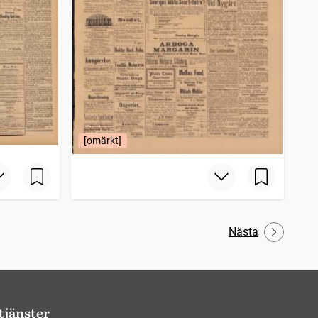
[omärkt]
Nästa
tjänster