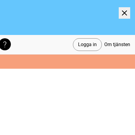
Logga in
Om tjänsten
Söktips