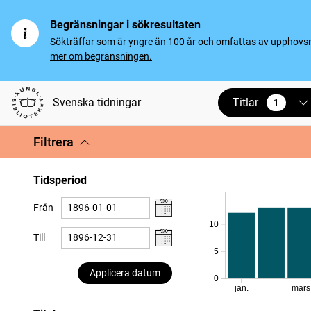
Begränsningar i sökresultaten
Sökträffar som är yngre än 100 år och omfattas av upphovsrät
mer om begränsningen.
Titlar
Svenska tidningar
1
vald
Filtrera
Tidsperiod
Från
10
Till
5
Applicera datum
0
jan.
mars