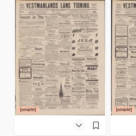
[omärkt]
[omärkt]