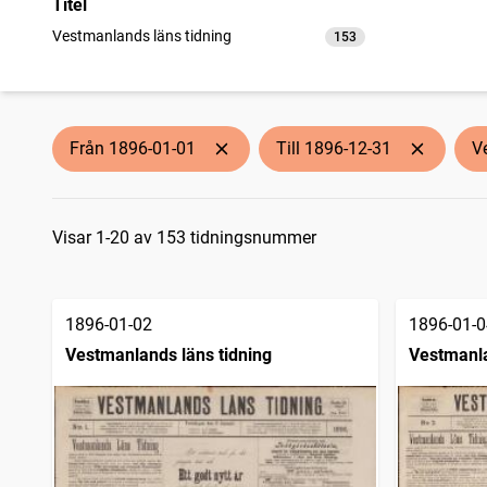
Titel
Vestmanlands läns tidning
153
träffar
Från 1896-01-01
Till 1896-12-31
V
Sökresultat
Visar 1-20 av 153 tidningsnummer
1896-01-02
1896-01-0
Vestmanlands läns tidning
Vestmanla