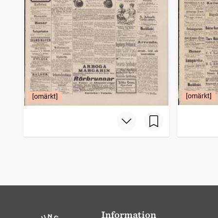
[omärkt]
[omärkt]
Information