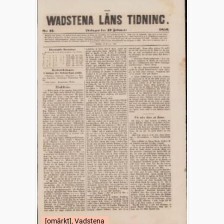
[omärkt], Vadstena