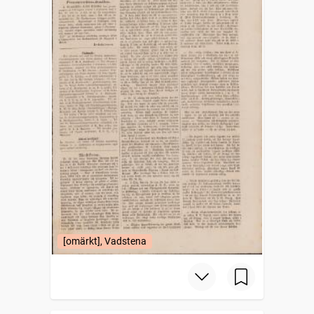
[omärkt], Vadstena