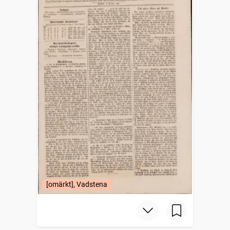
[omärkt], Vadstena