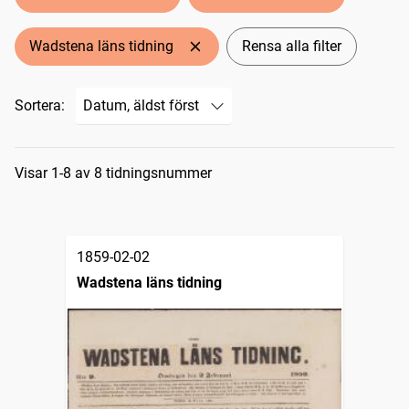
Wadstena läns tidning
Rensa alla filter
Sortera:
Sökresultat
Visar 1-8 av 8 tidningsnummer
1859-02-02
Wadstena läns tidning