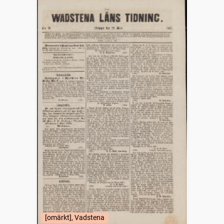
[omärkt], Vadstena