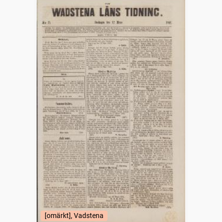
[omärkt], Vadstena