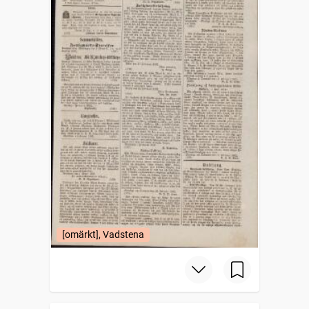
[omärkt], Vadstena