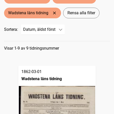
Wadstena läns tidning
Rensa alla filter
Sortera:
Sökresultat
Visar 1-9 av 9 tidningsnummer
1862-03-01
Wadstena läns tidning