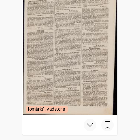
[omärkt], Vadstena