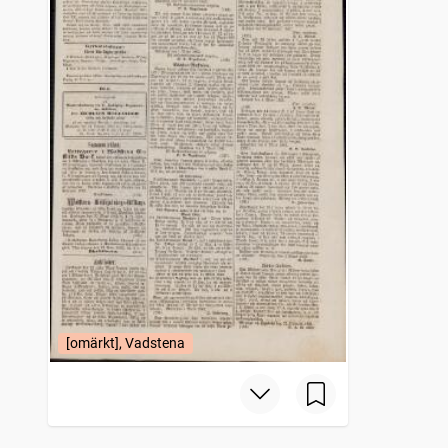
[omärkt], Vadstena