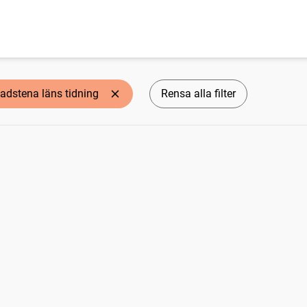
adstena läns tidning
Rensa alla filter