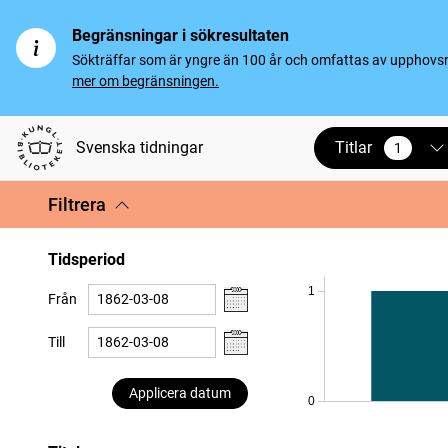
Begränsningar i sökresultaten
Sökträffar som är yngre än 100 år och omfattas av upphovsrät
mer om begränsningen.
Titlar
Svenska tidningar
1
vald
Filtrera
Tidsperiod
1
Från
Till
Applicera datum
0