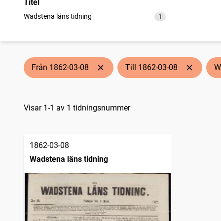
Titel
Wadstena läns tidning
1
träffar
Från 1862-03-08
Till 1862-03-08
W
Sökresultat
Visar 1-1 av 1 tidningsnummer
1862-03-08
Wadstena läns tidning