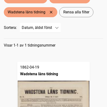
Wadstena läns tidning
Rensa alla filter
Sortera:
Sökresultat
Visar 1-1 av 1 tidningsnummer
1862-04-19
Wadstena läns tidning