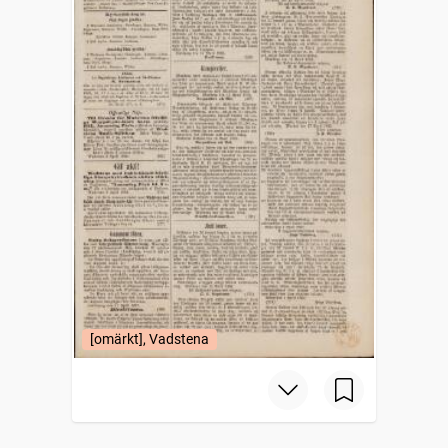
[omärkt], Vadstena