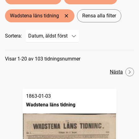
Wadstena läns tidning
Rensa alla filter
Sortera:
Sökresultat
Visar 1-20 av 103 tidningsnummer
Nästa
1863-01-03
Wadstena läns tidning