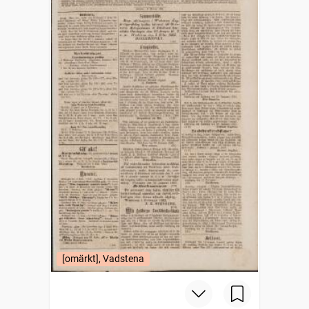
[omärkt], Vadstena