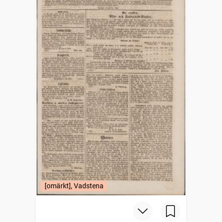
[omärkt], Vadstena