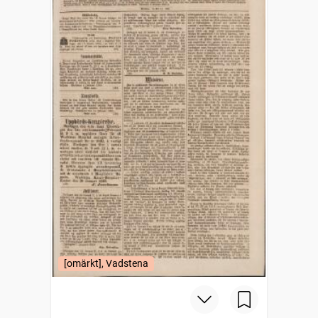
[omärkt], Vadstena