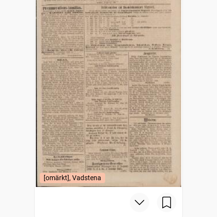
[omärkt], Vadstena