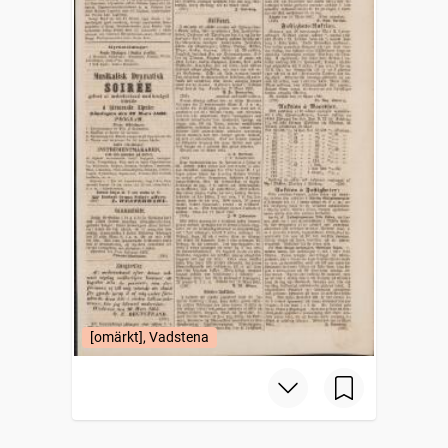
[omärkt], Vadstena