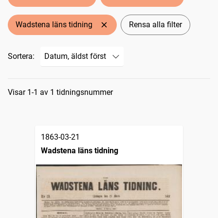
Wadstena läns tidning
Rensa alla filter
Sortera:
Sökresultat
Visar 1-1 av 1 tidningsnummer
1863-03-21
Wadstena läns tidning