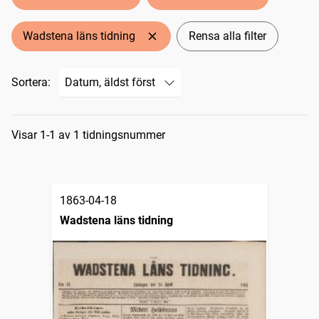
Wadstena läns tidning
Rensa alla filter
Sortera:
Sökresultat
Visar 1-1 av 1 tidningsnummer
1863-04-18
Wadstena läns tidning