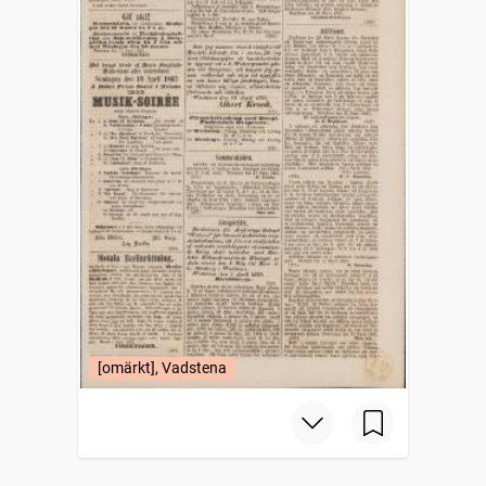
[omärkt], Vadstena