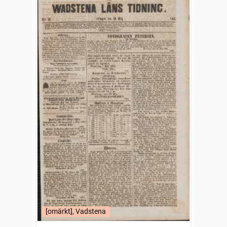
[omärkt], Vadstena