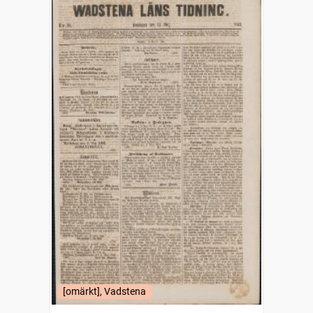
[omärkt], Vadstena