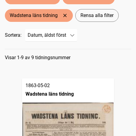
Wadstena läns tidning
Rensa alla filter
Sortera:
Sökresultat
Visar 1-9 av 9 tidningsnummer
1863-05-02
Wadstena läns tidning