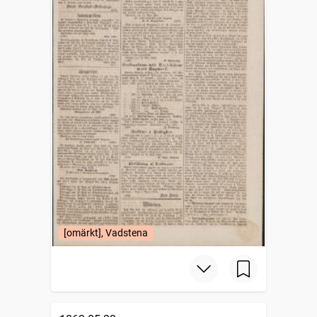
[omärkt], Vadstena