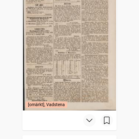
[omärkt], Vadstena