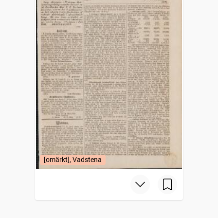
[omärkt], Vadstena