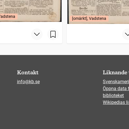
 Vadstena
[omärkt], Vadstena
Kontakt
Liknande 
info@kb.se
Svenskameri
Öppna data 
biblioteket
Wikipedias li