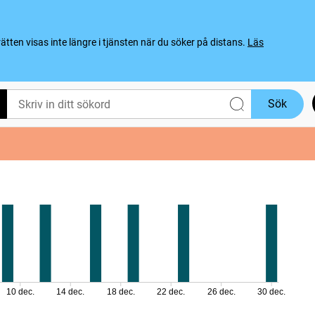
ten visas inte längre i tjänsten när du söker på distans.
Läs
Sök
10 dec.
14 dec.
18 dec.
22 dec.
26 dec.
30 dec.