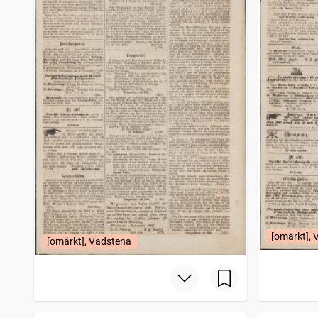
[omärkt],
[omärkt], Vadstena