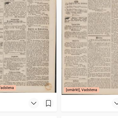
 Vadstena
[omärkt], Vadstena