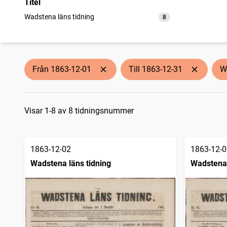
Titel
Wadstena läns tidning
8
träffar
Från 1863-12-01
Till 1863-12-31
W
Sökresultat
Visar 1-8 av 8 tidningsnummer
1863-12-02
1863-12-0
Wadstena läns tidning
Wadstena 