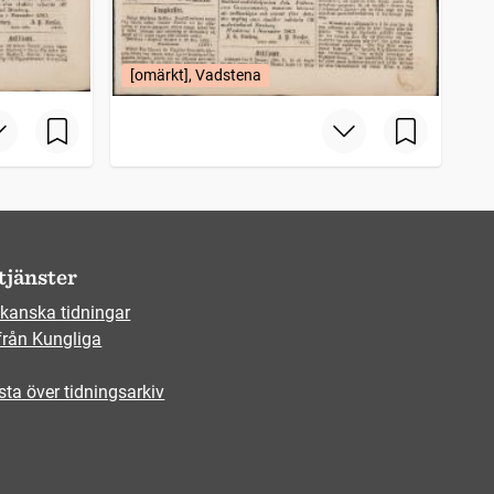
[omärkt], Vadstena
tjänster
kanska tidningar
från Kungliga
sta över tidningsarkiv