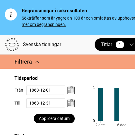
Begränsningar i sökresultaten
Sökträffar som är yngre än 100 år och omfattas av upphovsrät
mer om begränsningen.
Titlar
Svenska tidningar
1
vald
Filtrera
Tidsperiod
1
Från
Till
Applicera datum
0
2 dec.
6 dec.