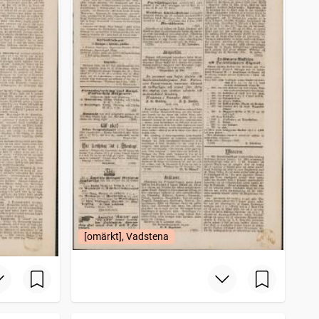
[omärkt], Vadstena