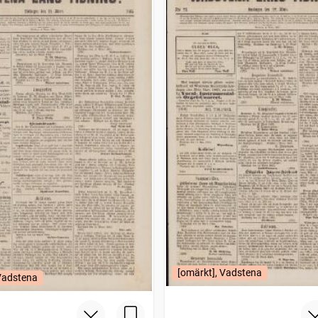
[omärkt], Vadstena
 Vadstena