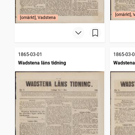
[omärkt],
[omärkt], Vadstena
1865-03-01
1865-03-0
Wadstena läns tidning
Wadstena 