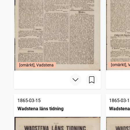
[omärkt],
[omärkt], Vadstena
1865-03-15
1865-03-1
Wadstena läns tidning
Wadstena 