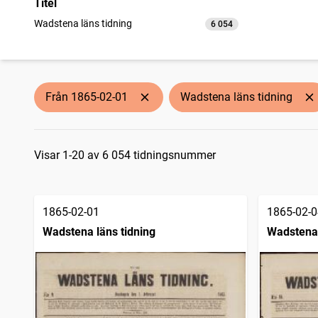
Titel
Wadstena läns tidning
6 054
träffar
Från 1865-02-01
Wadstena läns tidning
Sökresultat
Visar 1-20 av 6 054 tidningsnummer
1865-02-01
1865-02-0
Wadstena läns tidning
Wadstena 