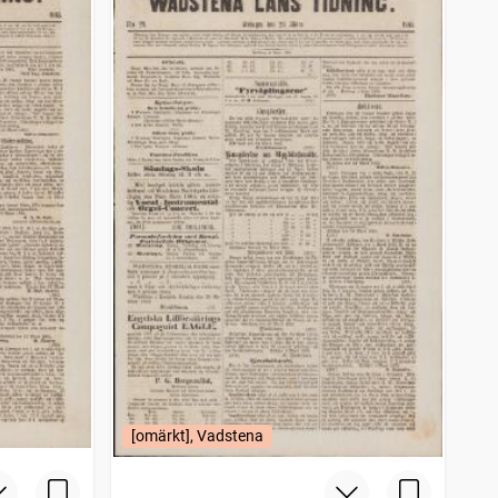
[omärkt], Vadstena