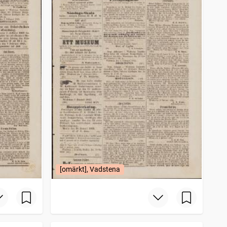
[omärkt], Vadstena