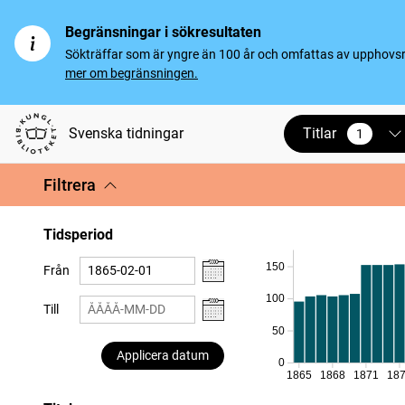
Begränsningar i sökresultaten
Sökträffar som är yngre än 100 år och omfattas av upphovsrät
mer om begränsningen.
Titlar
Svenska tidningar
1
vald
Filtrera
Tidsperiod
150
Från
100
Till
50
Applicera datum
0
1865
1868
1871
18