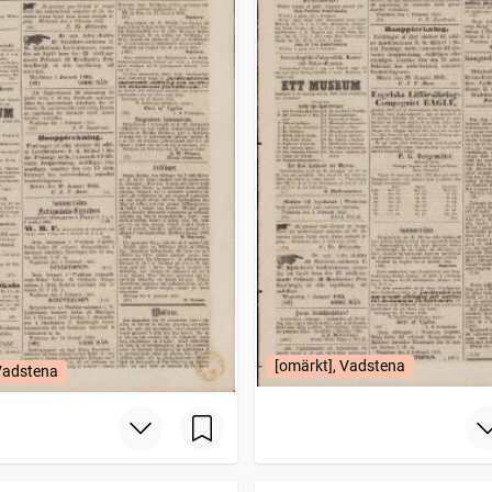
[omärkt], Vadstena
 Vadstena