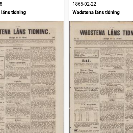
8
1865-02-22
läns tidning
Wadstena läns tidning