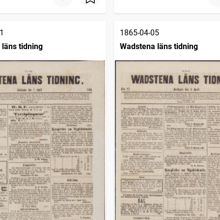
1
1865-04-05
läns tidning
Wadstena läns tidning