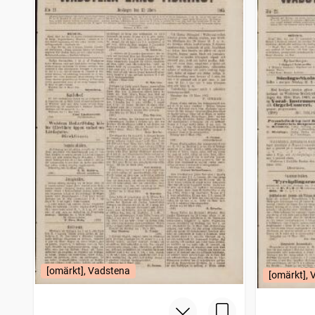
[omärkt], Vadstena
[omärkt],