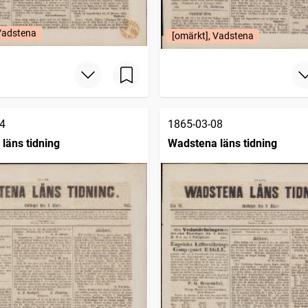
 Vadstena
[omärkt], Vadstena
4
1865-03-08
läns tidning
Wadstena läns tidning