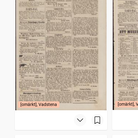
[omärkt],
[omärkt], Vadstena