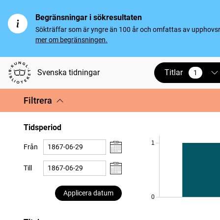
Begränsningar i sökresultaten
Sökträffar som är yngre än 100 år och omfattas av upphovsrät
mer om begränsningen.
Titlar
Svenska tidningar
1
vald
Filtrera
Tidsperiod
1
Från
Till
Applicera datum
0