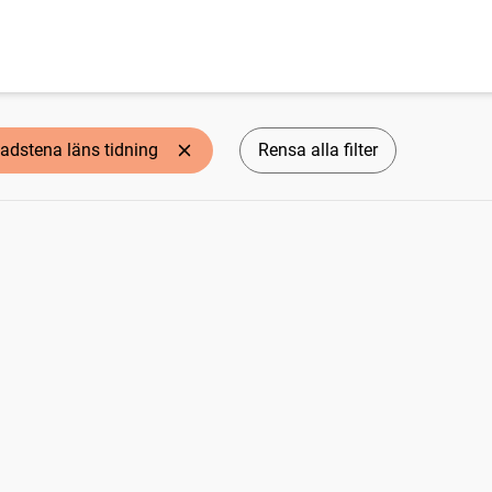
adstena läns tidning
Rensa alla filter