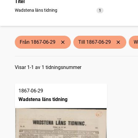
Titel
Wadstena läns tidning
1
träffar
Från 1867-06-29
Till 1867-06-29
W
Sökresultat
Visar 1-1 av 1 tidningsnummer
1867-06-29
Wadstena läns tidning