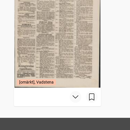
[omärkt], Vadstena