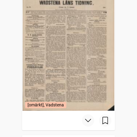
[omärkt], Vadstena