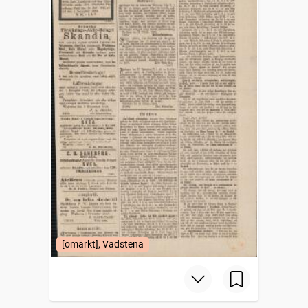
[omärkt], Vadstena