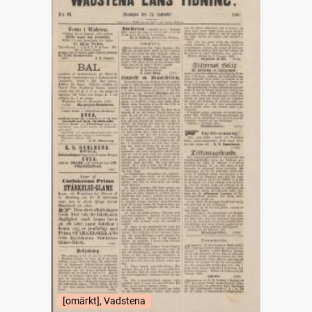
[omärkt], Vadstena