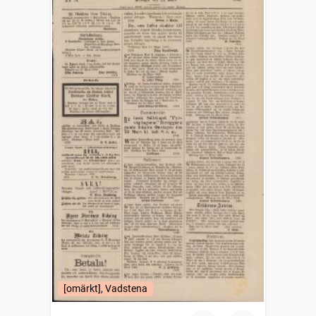
[omärkt], Vadstena