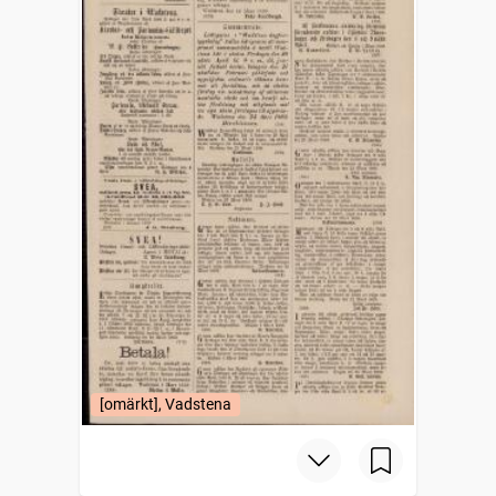
[omärkt], Vadstena