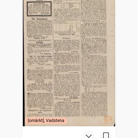
[omärkt], Vadstena