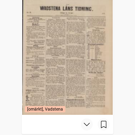
[omärkt], Vadstena