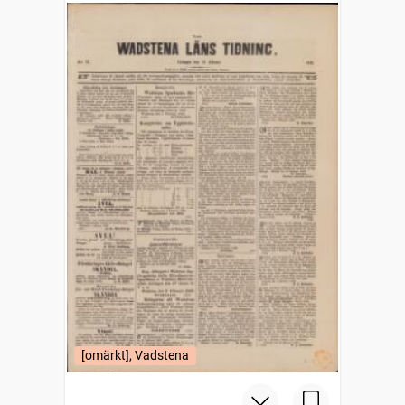
[omärkt], Vadstena