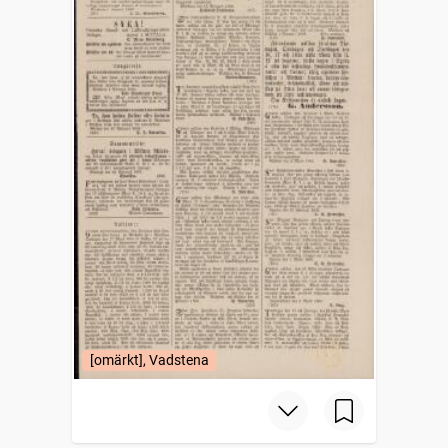
[omärkt], Vadstena