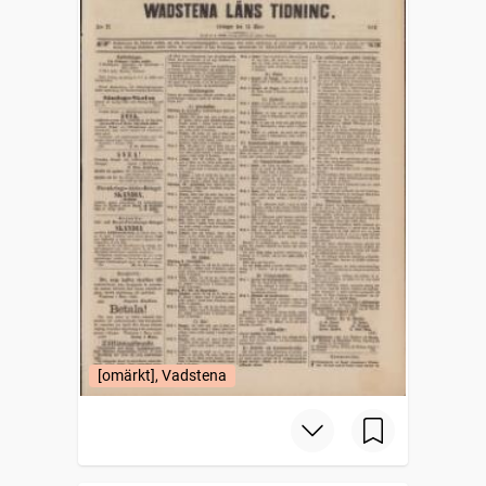
[omärkt], Vadstena