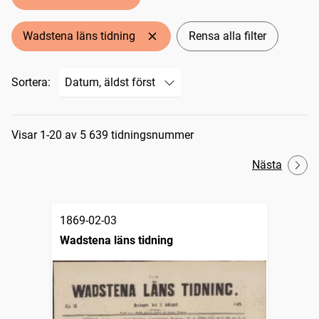
Wadstena läns tidning
Rensa alla filter
Sortera:
Sökresultat
Visar 1-20 av 5 639 tidningsnummer
Nästa
1869-02-03
Wadstena läns tidning