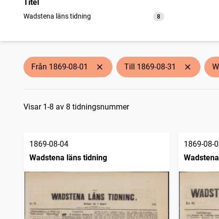
Titel
Wadstena läns tidning
8
träffar
Från 1869-08-01
Till 1869-08-31
W
Sökresultat
Visar 1-8 av 8 tidningsnummer
1869-08-04
1869-08-0
Wadstena läns tidning
Wadstena 