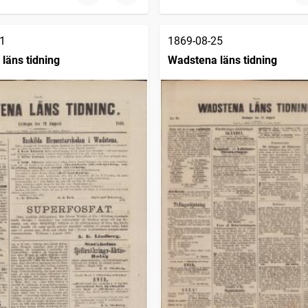
1
1869-08-25
läns tidning
Wadstena läns tidning