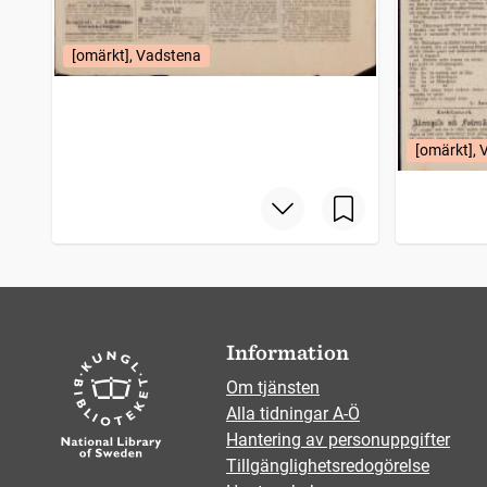
[omärkt], Vadstena
[omärkt],
Information
Om tjänsten
Alla tidningar A-Ö
Hantering av personuppgifter
Tillgänglighetsredogörelse