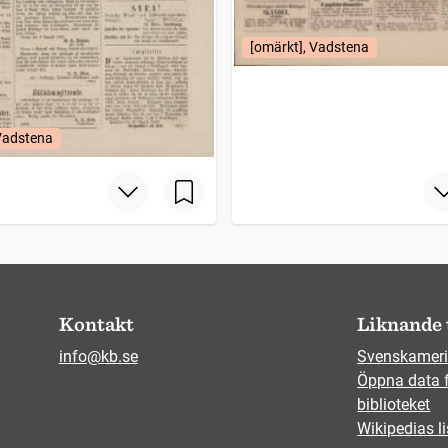
[omärkt], Vadstena
 Vadstena
Kontakt
Liknande 
info@kb.se
Svenskameri
Öppna data 
biblioteket
Wikipedias li