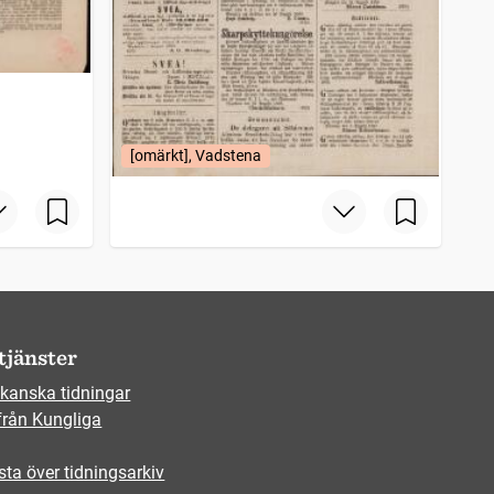
[omärkt], Vadstena
tjänster
kanska tidningar
från Kungliga
sta över tidningsarkiv