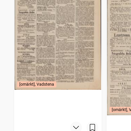
[omärkt], Vadstena
[omärkt],