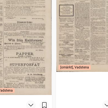
[omärkt], Vadstena
 Vadstena