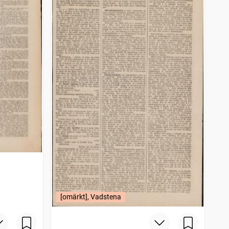
[omärkt], Vadstena