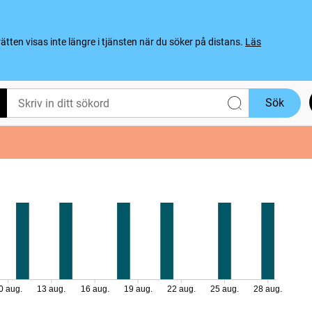
ten visas inte längre i tjänsten när du söker på distans.
Läs
Sök
0 aug.
13 aug.
16 aug.
19 aug.
22 aug.
25 aug.
28 aug.