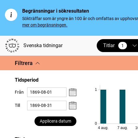
Begränsningar i sökresultaten
Sökträffar som är yngre än 100 år och omfattas av upphovsrät
mer om begränsningen.
Titlar
Svenska tidningar
1
vald
Filtrera
Tidsperiod
1
Från
Till
Applicera datum
0
4 aug.
7 aug.
1