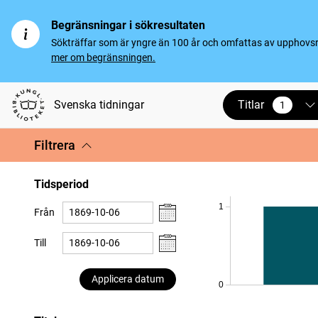
Begränsningar i sökresultaten
Sökträffar som är yngre än 100 år och omfattas av upphovsrät
mer om begränsningen.
Titlar
Svenska tidningar
1
vald
Filtrera
Tidsperiod
1
Från
Till
Applicera datum
0