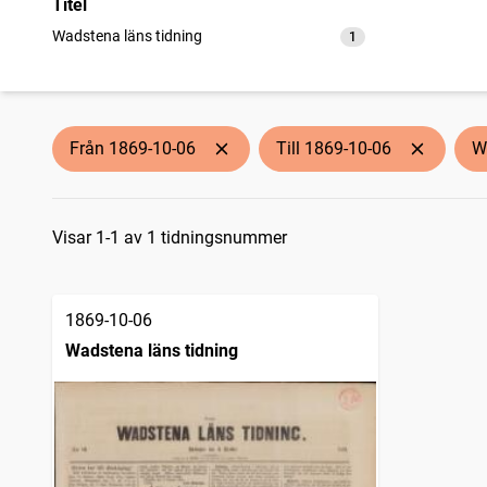
Titel
Wadstena läns tidning
1
träffar
Från 1869-10-06
Till 1869-10-06
W
Sökresultat
Visar 1-1 av 1 tidningsnummer
1869-10-06
Wadstena läns tidning