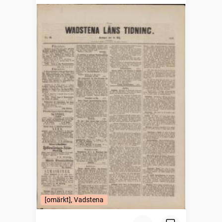
[omärkt], Vadstena