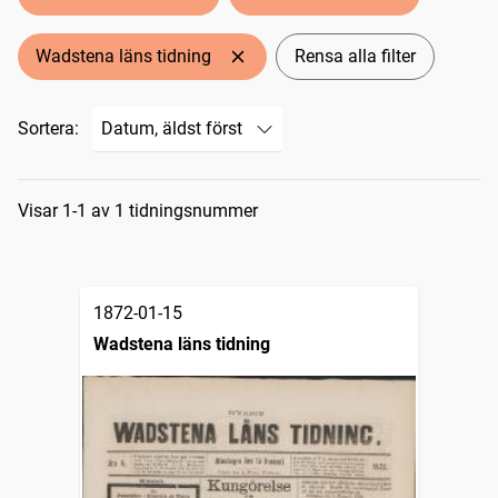
Wadstena läns tidning
Rensa alla filter
Sortera:
Sökresultat
Visar 1-1 av 1 tidningsnummer
1872-01-15
Wadstena läns tidning