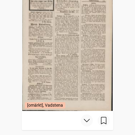
[omärkt], Vadstena