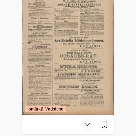
[omärkt], Vadstena