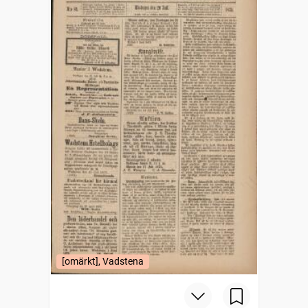
[omärkt], Vadstena