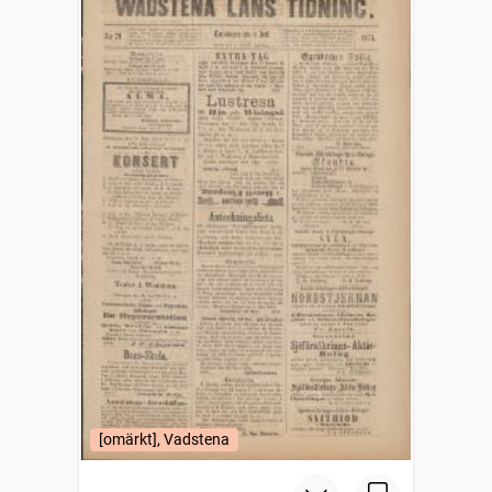
[omärkt], Vadstena