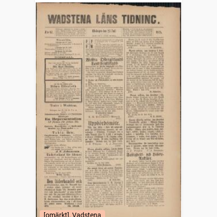
[omärkt], Vadstena