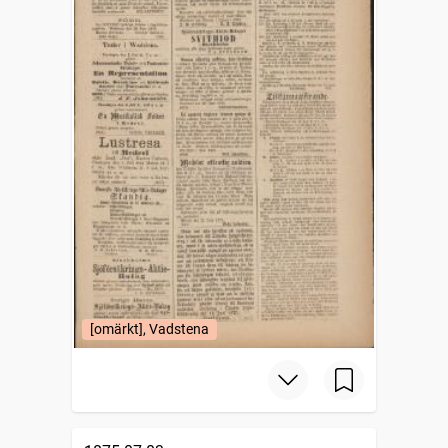
[omärkt], Vadstena