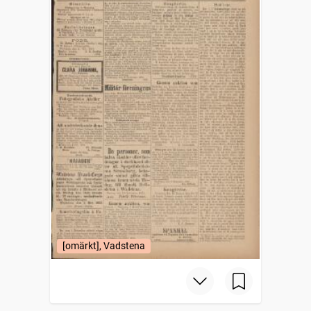
[omärkt], Vadstena