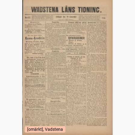
[omärkt], Vadstena