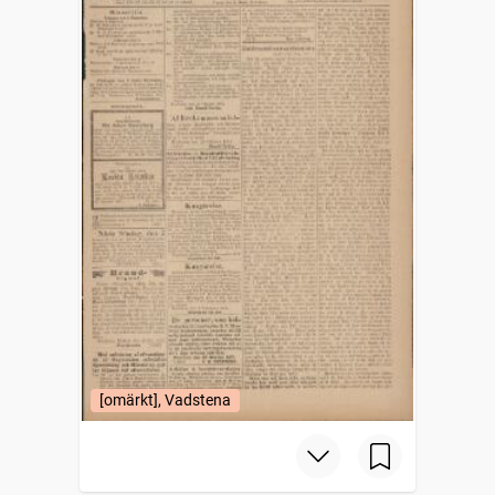
[omärkt], Vadstena