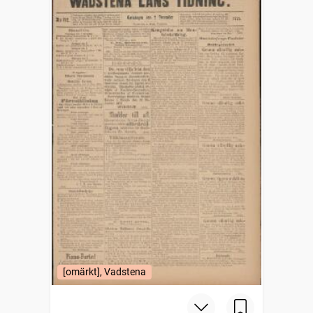
[omärkt], Vadstena