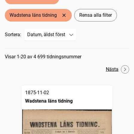
Wadstena läns tidning
Rensa alla filter
Sortera:
Sökresultat
Visar 1-20 av 4 699 tidningsnummer
Nästa
1875-11-02
Wadstena läns tidning