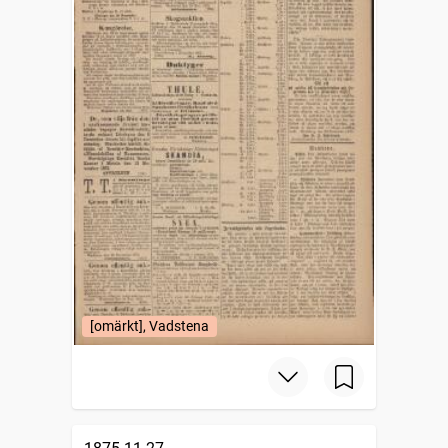
[omärkt], Vadstena