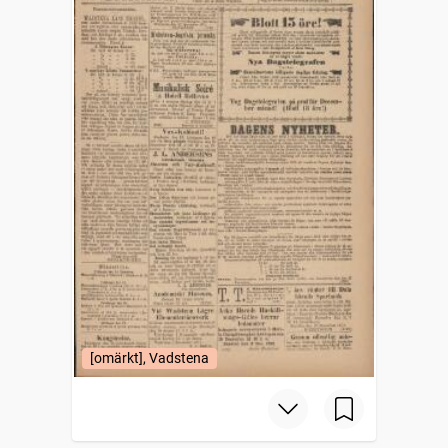
[omärkt], Vadstena