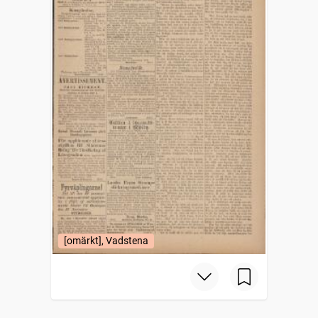
[omärkt], Vadstena