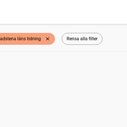
adstena läns tidning
Rensa alla filter