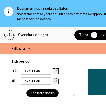
Begränsningar i sökresultaten
Sökträffar som är yngre än 100 år och omfattas av upphovsrät
mer om begränsningen.
Titlar
Svenska tidningar
1
vald
Filtrera
Tidsperiod
1
Från
Till
Applicera datum
0