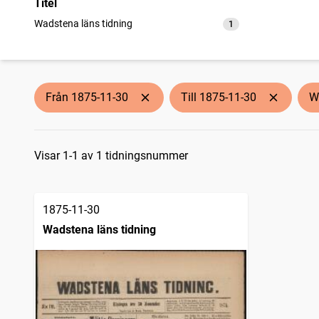
Titel
Wadstena läns tidning
1
träffar
Från 1875-11-30
Till 1875-11-30
W
Sökresultat
Visar 1-1 av 1 tidningsnummer
1875-11-30
Wadstena läns tidning