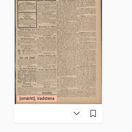
[omärkt], Vadstena