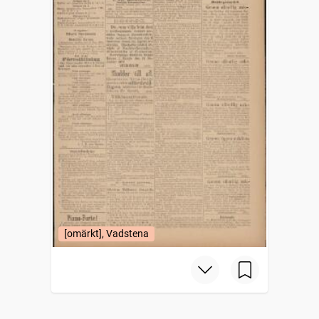
[omärkt], Vadstena