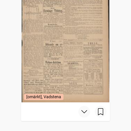
[omärkt], Vadstena