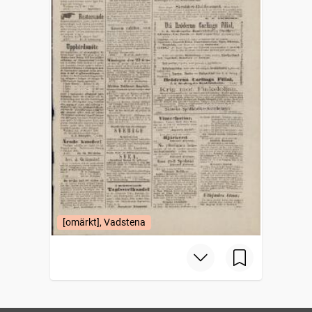
[omärkt], Vadstena