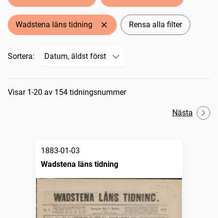
Wadstena läns tidning
Rensa alla filter
Sortera:
Sökresultat
Visar 1-20 av 154 tidningsnummer
Nästa
1883-01-03
Wadstena läns tidning