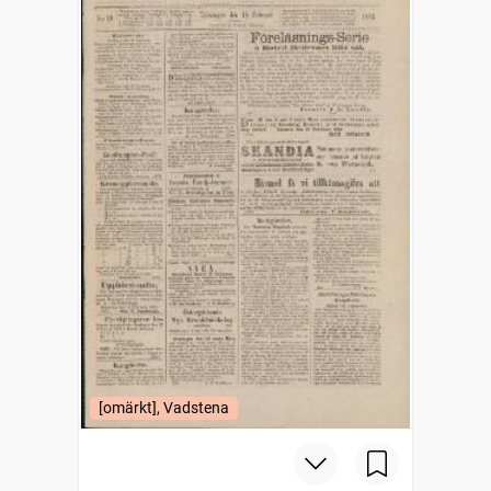
[omärkt], Vadstena