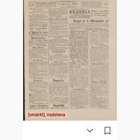
[omärkt], Vadstena