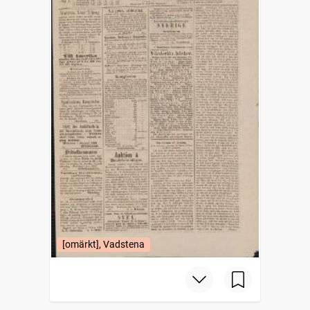
[omärkt], Vadstena