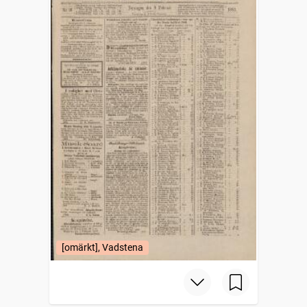
[omärkt], Vadstena