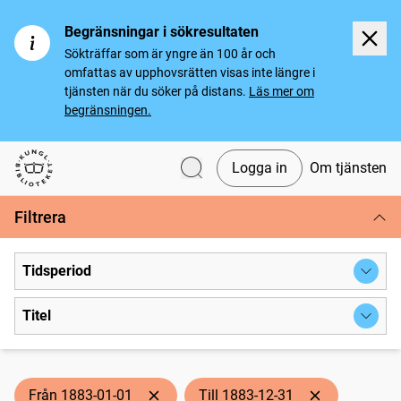
Begränsningar i sökresultaten
Sökträffar som är yngre än 100 år och
omfattas av upphovsrätten visas inte längre i
tjänsten när du söker på distans.
Läs mer om
begränsningen.
Logga in
Om tjänsten
Svenska tidningar
Filtrera
Tidsperiod
Titel
Från 1883-01-01
Till 1883-12-31