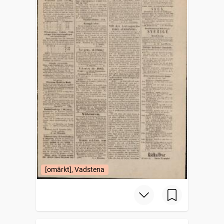
[omärkt], Vadstena