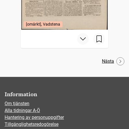
[omärkt], Vadstena
Nästa
Information
Om tjänsten
Alla tidningar A-Ö
Hantering av personuppgifter
Tillgänglighetsredogörelse