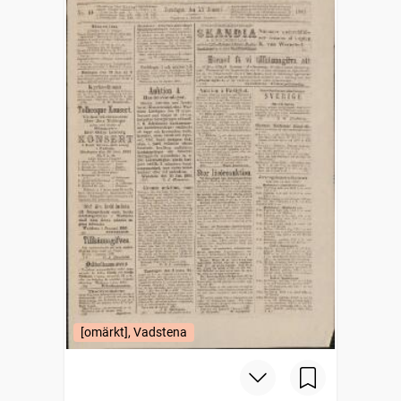
[omärkt], Vadstena