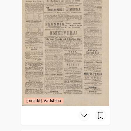
[omärkt], Vadstena