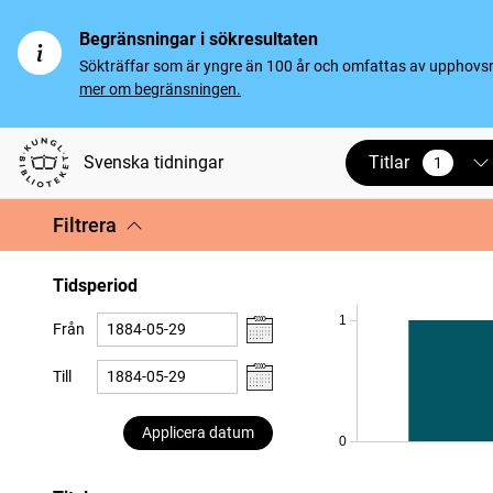
Begränsningar i sökresultaten
Sökträffar som är yngre än 100 år och omfattas av upphovsrät
mer om begränsningen.
Titlar
Svenska tidningar
1
vald
Filtrera
Tidsperiod
1
Från
Till
Applicera datum
0