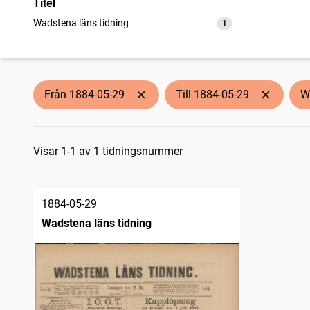
Titel
Wadstena läns tidning
1
träffar
Från 1884-05-29
Till 1884-05-29
W
Sökresultat
Visar 1-1 av 1 tidningsnummer
1884-05-29
Wadstena läns tidning