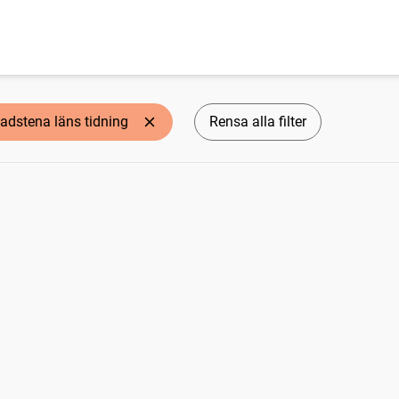
adstena läns tidning
Rensa alla filter