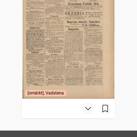
[omärkt], Vadstena