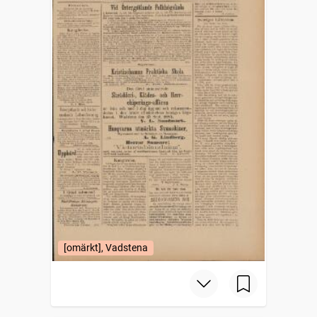
[omärkt], Vadstena