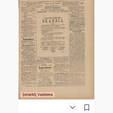
[omärkt], Vadstena