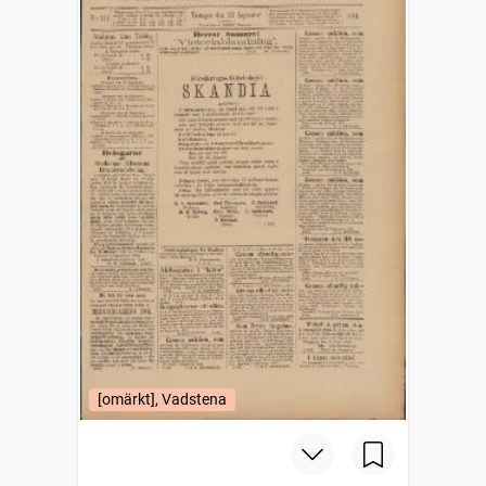
[omärkt], Vadstena