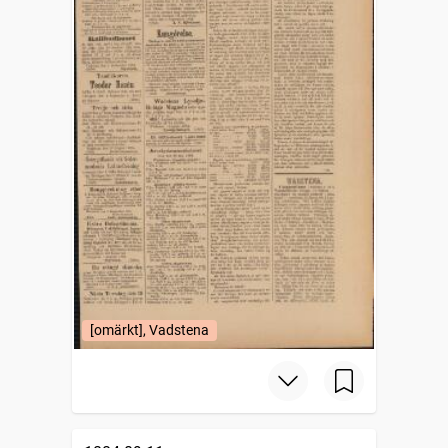
[omärkt], Vadstena