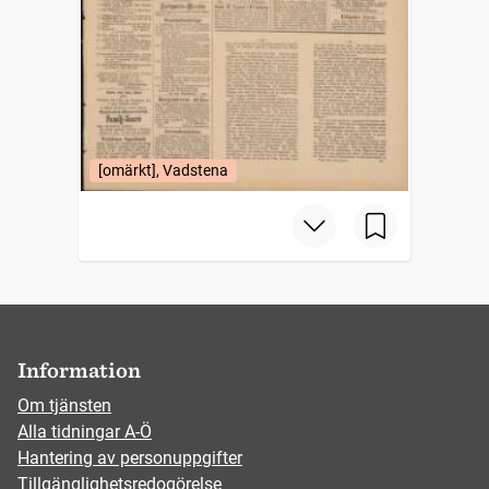
[omärkt], Vadstena
Information
Om tjänsten
Alla tidningar A-Ö
Hantering av personuppgifter
Tillgänglighetsredogörelse