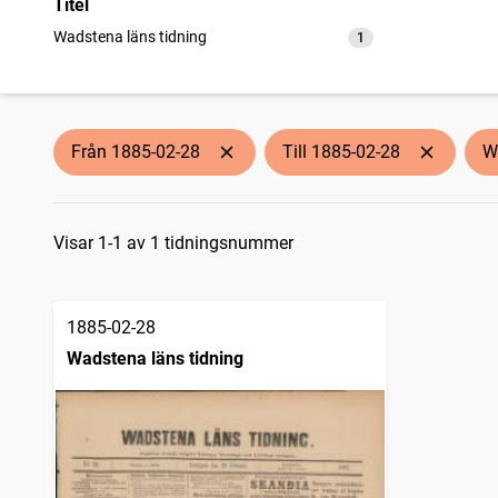
Titel
Wadstena läns tidning
1
träffar
Från 1885-02-28
Till 1885-02-28
W
Sökresultat
Visar 1-1 av 1 tidningsnummer
1885-02-28
Wadstena läns tidning