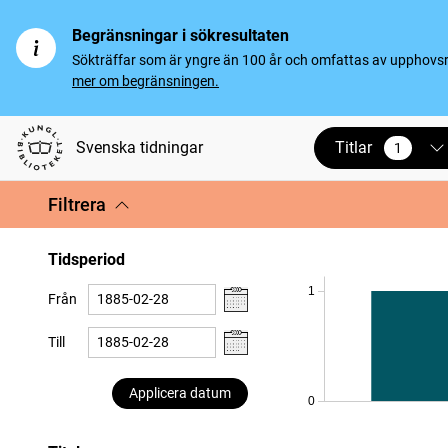
Begränsningar i sökresultaten
Sökträffar som är yngre än 100 år och omfattas av upphovsrät
mer om begränsningen.
Titlar
Svenska tidningar
1
vald
Filtrera
Tidsperiod
1
Från
Till
Applicera datum
0