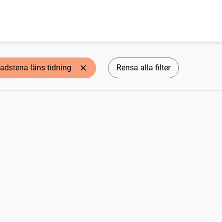
adstena läns tidning
Rensa alla filter