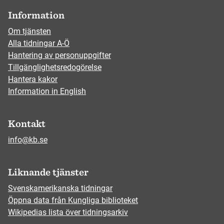
Information
Om tjänsten
Alla tidningar A-Ö
Hantering av personuppgifter
Tillgänglighetsredogörelse
Hantera kakor
Information in English
Kontakt
info@kb.se
Liknande tjänster
Svenskamerikanska tidningar
Öppna data från Kungliga biblioteket
Wikipedias lista över tidningsarkiv