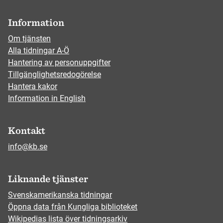
Information
Om tjänsten
Alla tidningar A-Ö
Hantering av personuppgifter
Tillgänglighetsredogörelse
Hantera kakor
Information in English
Kontakt
info@kb.se
Liknande tjänster
Svenskamerikanska tidningar
Öppna data från Kungliga biblioteket
Wikipedias lista över tidningsarkiv