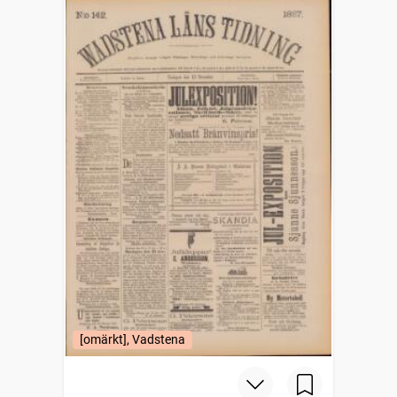
[omärkt], Vadstena