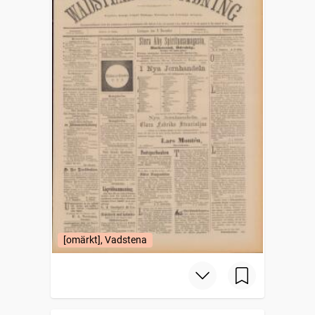
[omärkt], Vadstena