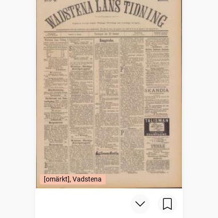
[omärkt], Vadstena