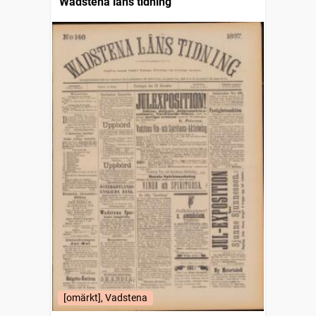
Wadstena läns tidning
[omärkt], Vadstena