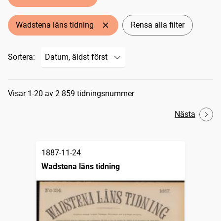
Wadstena läns tidning
Rensa alla filter
Sortera:
Sökresultat
Visar 1-20 av 2 859 tidningsnummer
Nästa
1887-11-24
Wadstena läns tidning