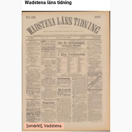
Wadstena läns tidning
[omärkt], Vadstena