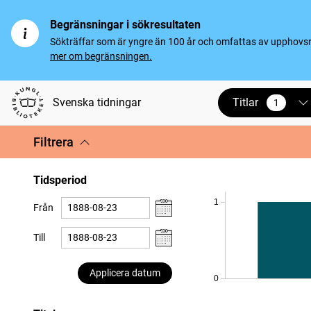
Begränsningar i sökresultaten
Sökträffar som är yngre än 100 år och omfattas av upphovsrät
mer om begränsningen.
Titlar
Svenska tidningar
1
vald
Filtrera
Tidsperiod
1
Från
Till
Applicera datum
0