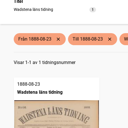
Titel
Wadstena läns tidning
1
träffar
Från 1888-08-23
Till 1888-08-23
W
Sökresultat
Visar 1-1 av 1 tidningsnummer
1888-08-23
Wadstena läns tidning