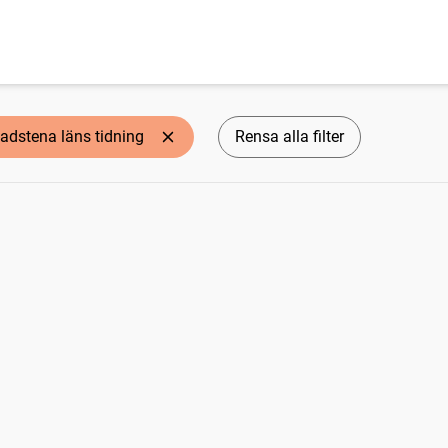
adstena läns tidning
Rensa alla filter