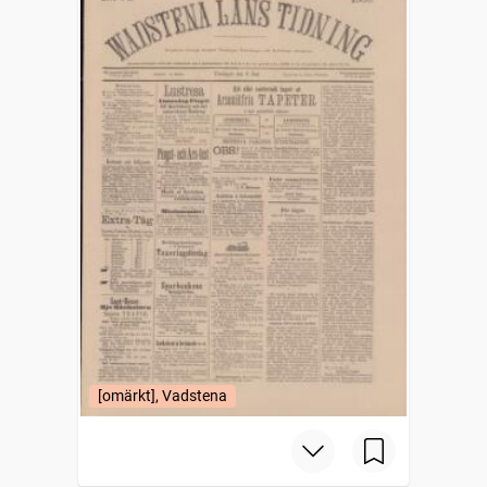
[omärkt], Vadstena