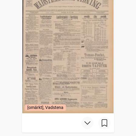
[omärkt], Vadstena