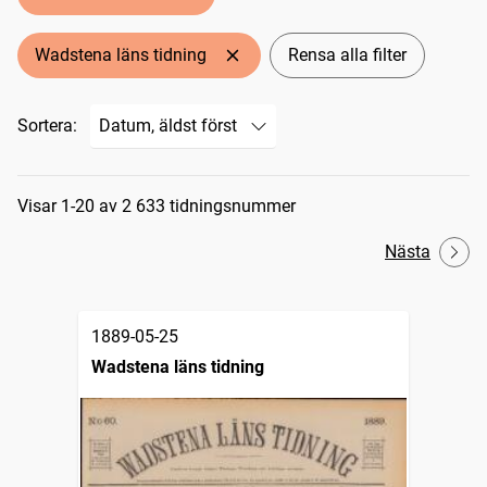
Wadstena läns tidning
Rensa alla filter
Sortera:
Sökresultat
Visar 1-20 av 2 633 tidningsnummer
Nästa
1889-05-25
Wadstena läns tidning