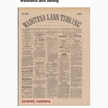
Wadstena läns tidning
[omärkt], Vadstena