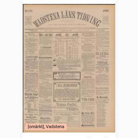
[omärkt], Vadstena