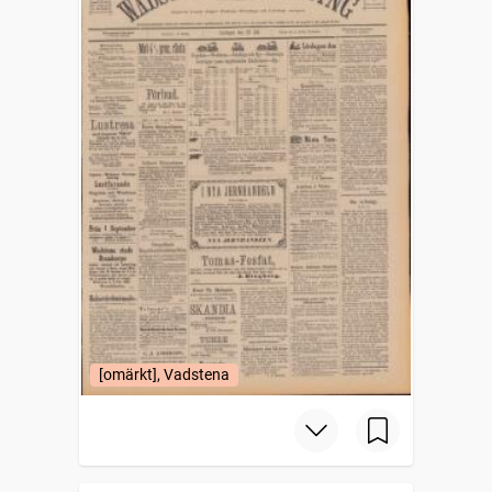
[omärkt], Vadstena