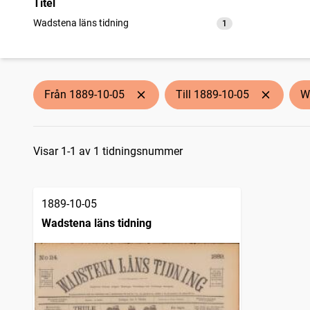
Titel
Wadstena läns tidning
1
träffar
Från 1889-10-05
Till 1889-10-05
W
Sökresultat
Visar 1-1 av 1 tidningsnummer
1889-10-05
Wadstena läns tidning