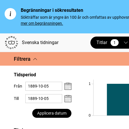
Begränsningar i sökresultaten
Sökträffar som är yngre än 100 år och omfattas av upphovsrät
mer om begränsningen.
Titlar
Svenska tidningar
1
vald
Filtrera
Tidsperiod
1
Från
Till
Applicera datum
0