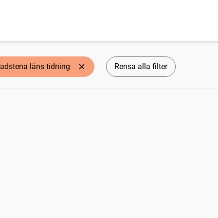
adstena läns tidning
Rensa alla filter