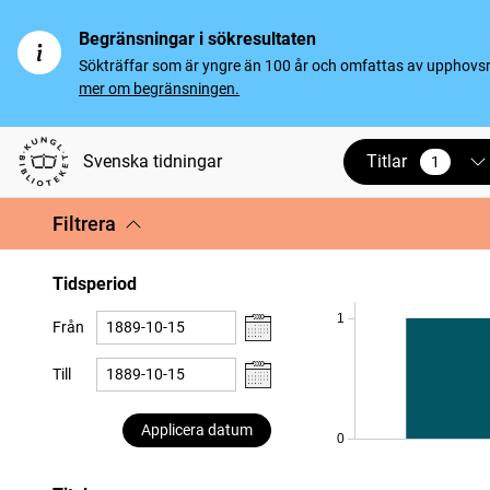
Begränsningar i sökresultaten
Sökträffar som är yngre än 100 år och omfattas av upphovsrät
mer om begränsningen.
Titlar
Svenska tidningar
1
vald
Filtrera
Tidsperiod
1
Från
Till
Applicera datum
0