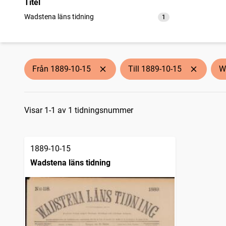
Titel
Wadstena läns tidning
1
träffar
Från 1889-10-15
Till 1889-10-15
W
Sökresultat
Visar 1-1 av 1 tidningsnummer
1889-10-15
Wadstena läns tidning