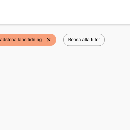
adstena läns tidning
Rensa alla filter