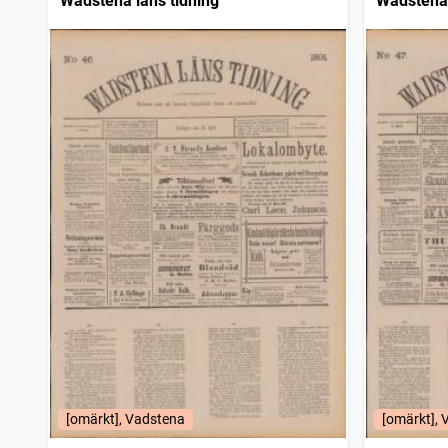
Wadstena läns tidning
Wadstena 
[omärkt], Vadstena
[omärkt],