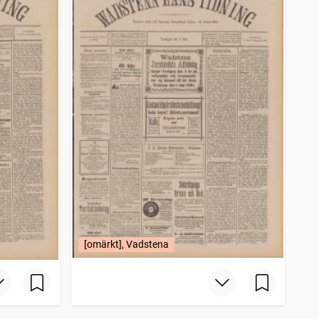
[omärkt], Vadstena