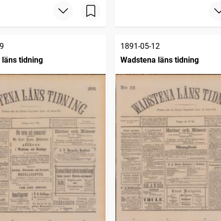
9
1891-05-12
läns tidning
Wadstena läns tidning