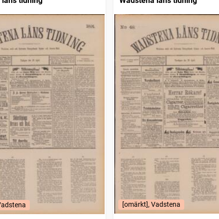
läns tidning
Wadstena läns tidning
[omärkt], Vadstena
 Vadstena