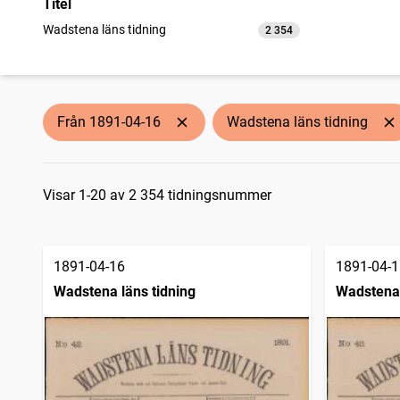
Titel
Wadstena läns tidning
2 354
träffar
Från 1891-04-16
Wadstena läns tidning
Sökresultat
Visar 1-20 av 2 354 tidningsnummer
1891-04-16
1891-04-1
Wadstena läns tidning
Wadstena 