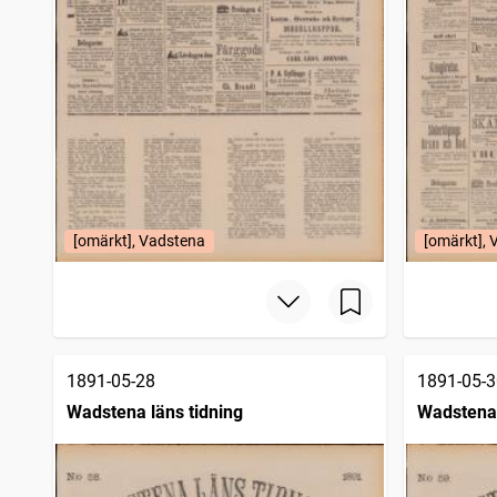
[omärkt], Vadstena
[omärkt],
1891-05-28
1891-05-3
Wadstena läns tidning
Wadstena 