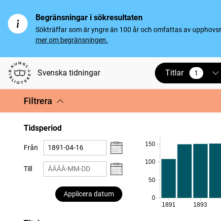
Begränsningar i sökresultaten
Sökträffar som är yngre än 100 år och omfattas av upphovsrät
mer om begränsningen.
Titlar
Svenska tidningar
1
vald
Filtrera
Tidsperiod
150
Från
100
Till
50
Applicera datum
0
1891
1893