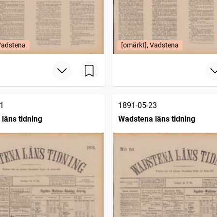
 Vadstena
[omärkt], Vadstena
1
1891-05-23
läns tidning
Wadstena läns tidning