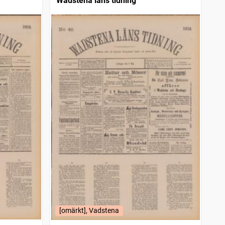
Wadstena läns tidning
[omärkt], Vadstena