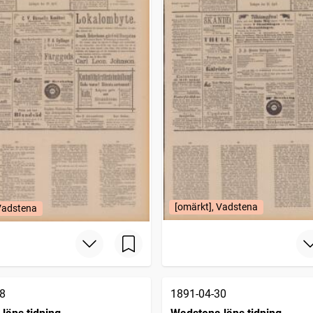
[omärkt], Vadstena
 Vadstena
8
1891-04-30