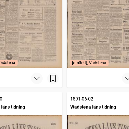
 Vadstena
[omärkt], Vadstena
0
1891-06-02
läns tidning
Wadstena läns tidning