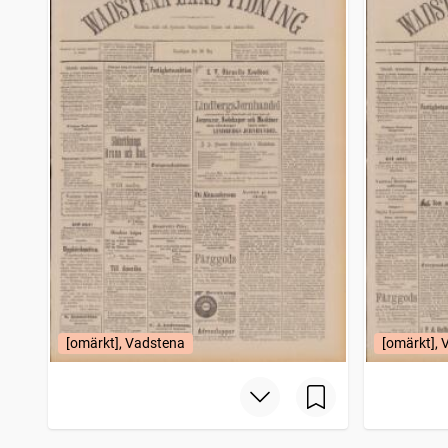
[omärkt], Vadstena
[omärkt],