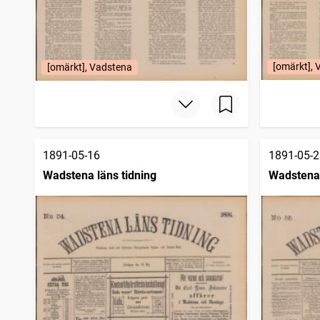
[omärkt],
[omärkt], Vadstena
1891-05-16
1891-05-2
Wadstena läns tidning
Wadstena 