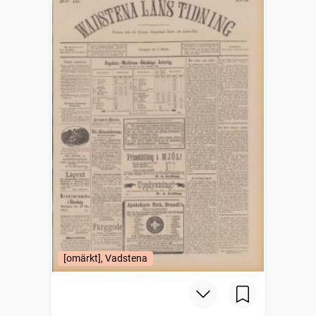
[omärkt], Vadstena