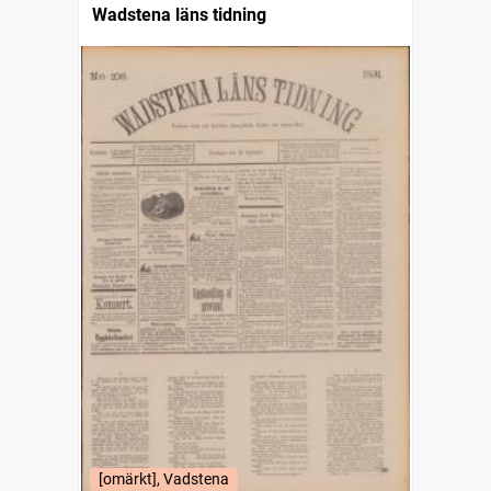
Wadstena läns tidning
[omärkt], Vadstena