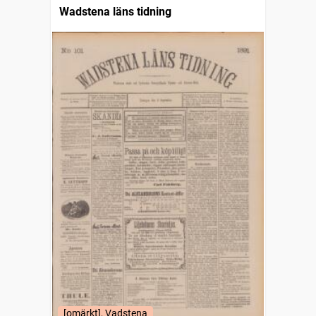
Wadstena läns tidning
[omärkt], Vadstena