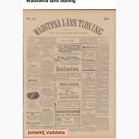
Wadstena läns tidning
[omärkt], Vadstena