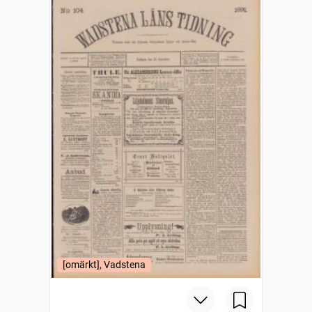
[omärkt], Vadstena