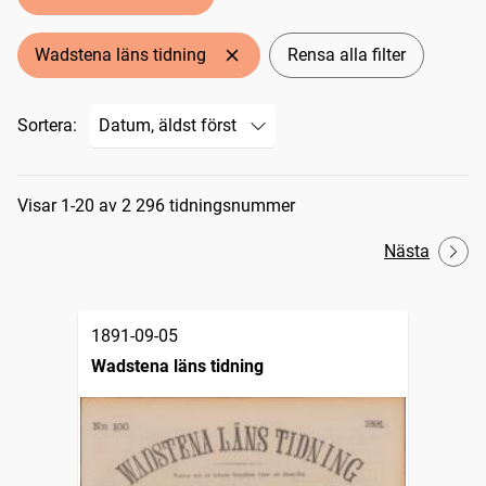
Wadstena läns tidning
Rensa alla filter
Sortera:
Sökresultat
Visar 1-20 av 2 296 tidningsnummer
Nästa
1891-09-05
Wadstena läns tidning