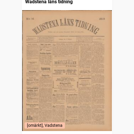
Wadstena läns tidning
[omärkt], Vadstena