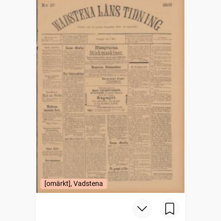
[omärkt], Vadstena