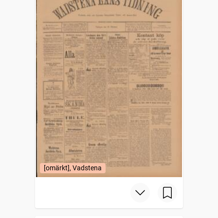
[omärkt], Vadstena