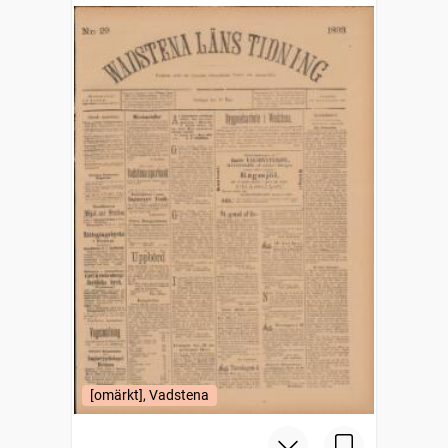
[omärkt], Vadstena