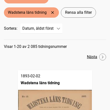
Wadstena läns tidning
Rensa alla filter
Sortera:
Sökresultat
Visar 1-20 av 2 085 tidningsnummer
Nästa
1893-02-02
Wadstena läns tidning