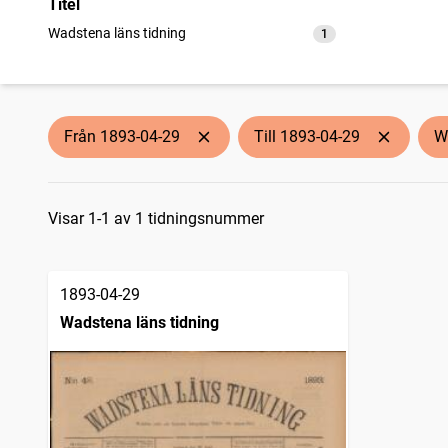
Titel
Wadstena läns tidning
1
träffar
Från 1893-04-29
Till 1893-04-29
W
Sökresultat
Visar 1-1 av 1 tidningsnummer
1893-04-29
Wadstena läns tidning