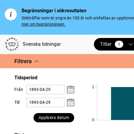
Begränsningar i sökresultaten
Sökträffar som är yngre än 100 år och omfattas av upphovsrät
mer om begränsningen.
Titlar
Svenska tidningar
1
vald
Filtrera
Tidsperiod
1
Från
Till
Applicera datum
0