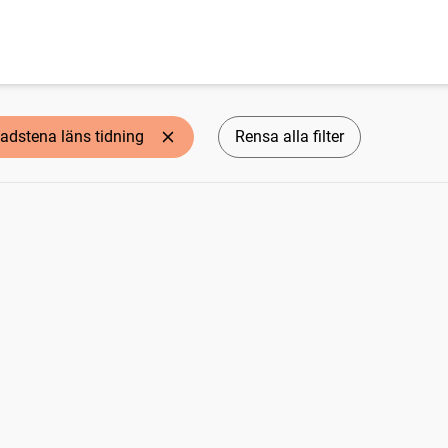
adstena läns tidning
Rensa alla filter