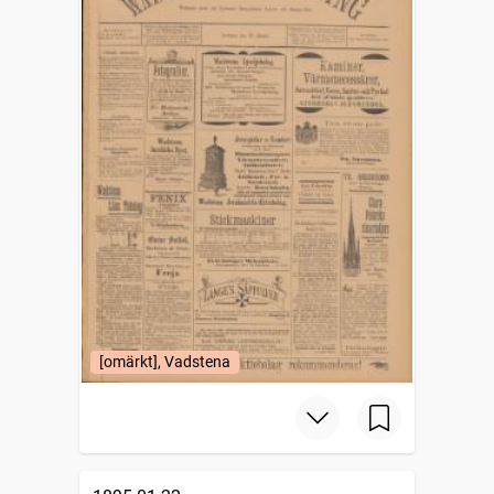
[omärkt], Vadstena