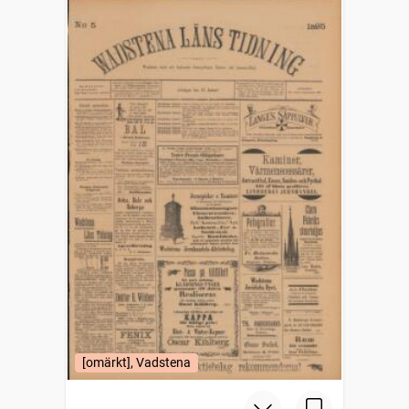
[omärkt], Vadstena