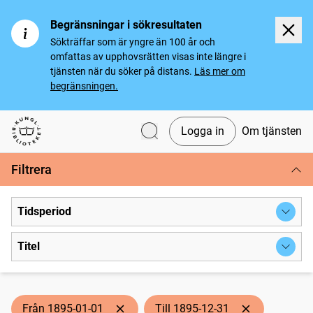
Begränsningar i sökresultaten
Sökträffar som är yngre än 100 år och
omfattas av upphovsrätten visas inte längre i
tjänsten när du söker på distans.
Läs mer om
begränsningen.
Logga in
Om tjänsten
Svenska tidningar
Filtrera
Tidsperiod
Titel
Från 1895-01-01
Till 1895-12-31