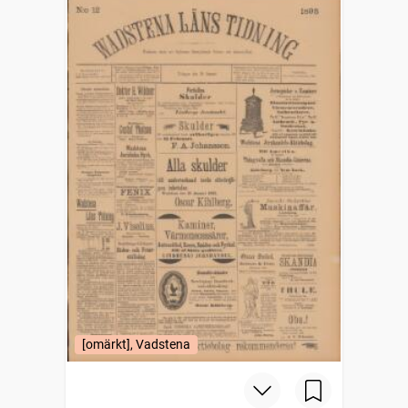
[omärkt], Vadstena