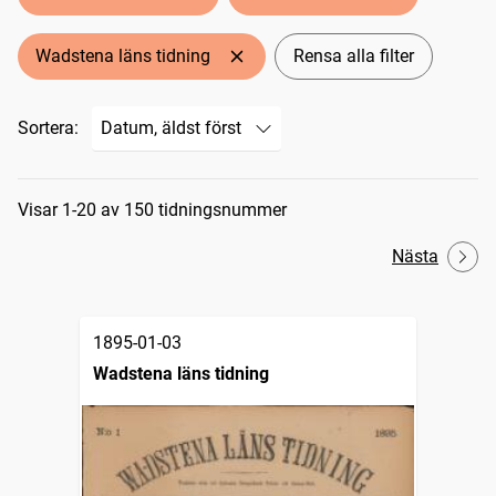
Wadstena läns tidning
Rensa alla filter
Sortera:
Sökresultat
Visar 1-20 av 150 tidningsnummer
Nästa
1895-01-03
Wadstena läns tidning