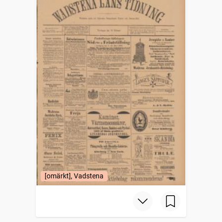
[omärkt], Vadstena