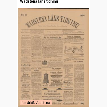
Wadstena läns tidning
[omärkt], Vadstena