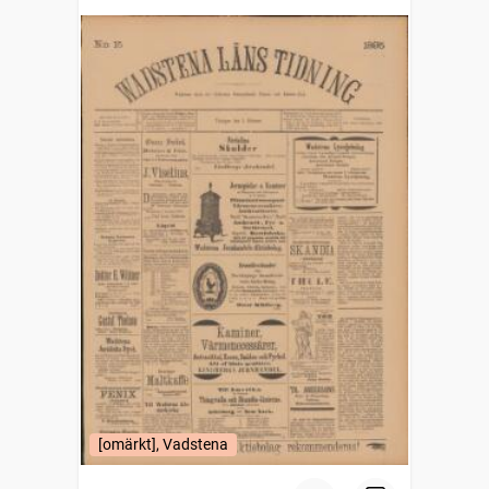
[omärkt], Vadstena