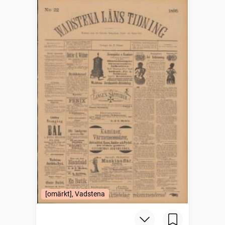
[omärkt], Vadstena