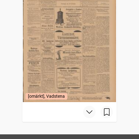
[omärkt], Vadstena