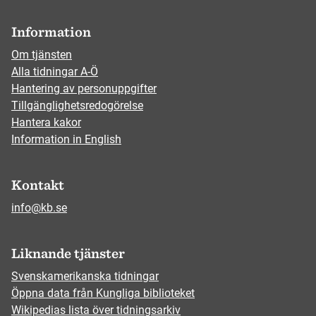
Information
Om tjänsten
Alla tidningar A-Ö
Hantering av personuppgifter
Tillgänglighetsredogörelse
Hantera kakor
Information in English
Kontakt
info@kb.se
Liknande tjänster
Svenskamerikanska tidningar
Öppna data från Kungliga biblioteket
Wikipedias lista över tidningsarkiv