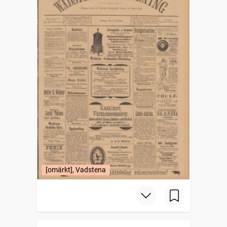
[omärkt], Vadstena