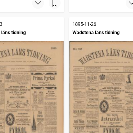
3
1895-11-26
läns tidning
Wadstena läns tidning