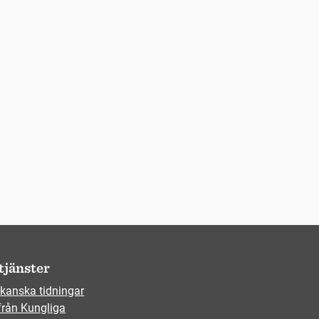
tjänster
kanska tidningar
från Kungliga