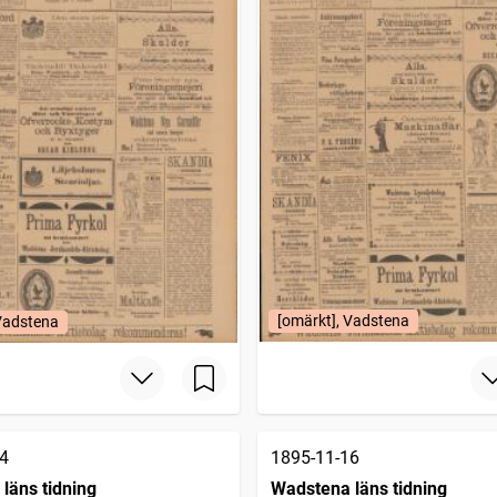
[omärkt], Vadstena
 Vadstena
4
1895-11-16
läns tidning
Wadstena läns tidning