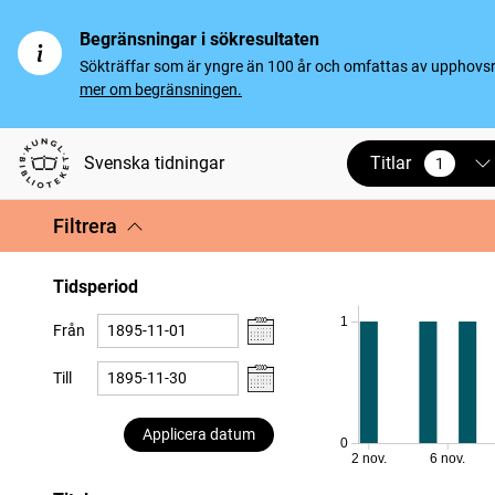
Begränsningar i sökresultaten
Sökträffar som är yngre än 100 år och omfattas av upphovsrät
mer om begränsningen.
Titlar
Svenska tidningar
1
vald
Filtrera
Tidsperiod
1
Från
Till
Applicera datum
0
2 nov.
6 nov.