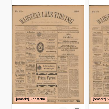
[omärkt], Vadstena
[omärkt],