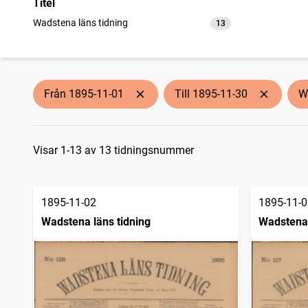
Titel
Wadstena läns tidning
13
träffar
Från 1895-11-01
Till 1895-11-30
W
Sökresultat
Visar 1-13 av 13 tidningsnummer
1895-11-02
1895-11-0
Wadstena läns tidning
Wadstena 