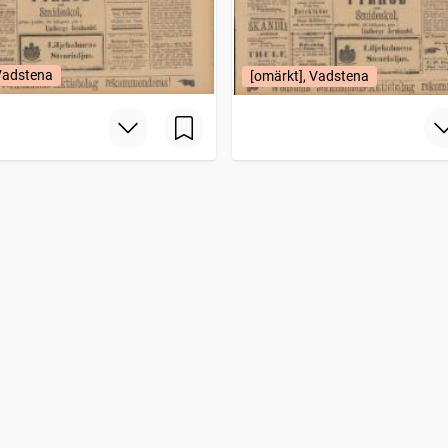
 Vadstena
[omärkt], Vadstena