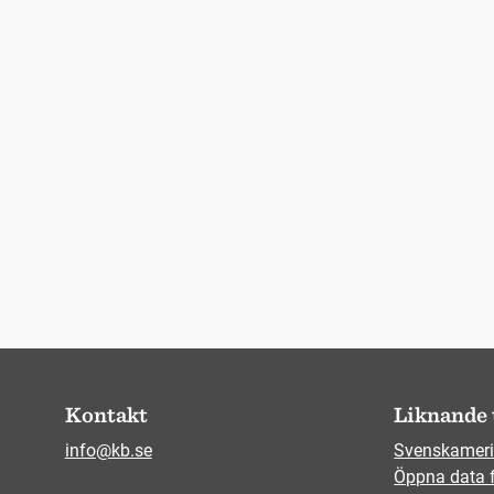
Kontakt
Liknande 
info@kb.se
Svenskameri
Öppna data 