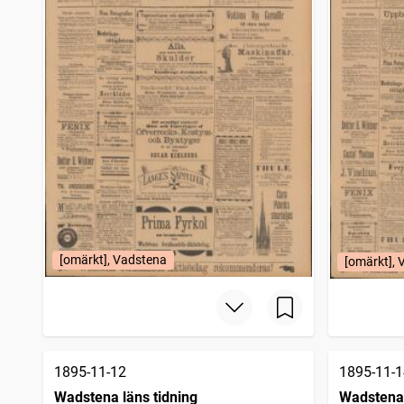
[omärkt], Vadstena
[omärkt],
1895-11-12
1895-11-1
Wadstena läns tidning
Wadstena 