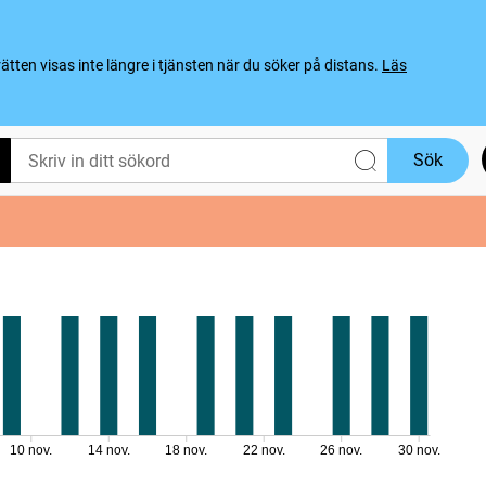
ten visas inte längre i tjänsten när du söker på distans.
Läs
Sök
10 nov.
14 nov.
18 nov.
22 nov.
26 nov.
30 nov.