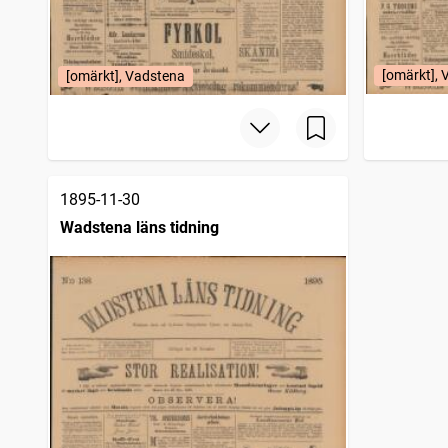
[omärkt],
[omärkt], Vadstena
1895-11-30
Wadstena läns tidning