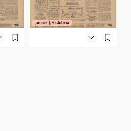
[omärkt], Vadstena