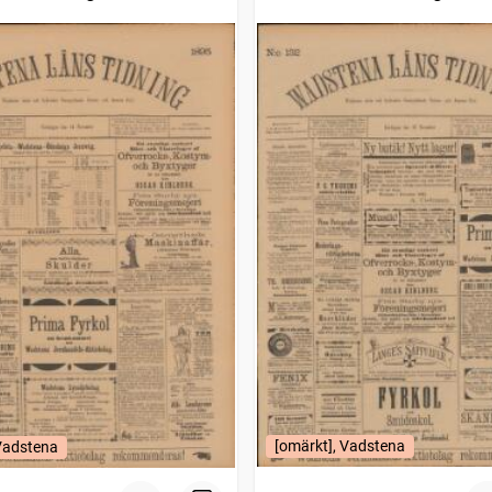
[omärkt], Vadstena
 Vadstena