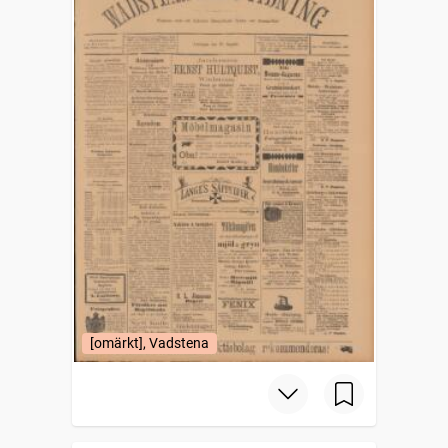
[omärkt], Vadstena