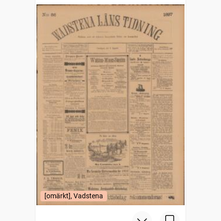
[omärkt], Vadstena