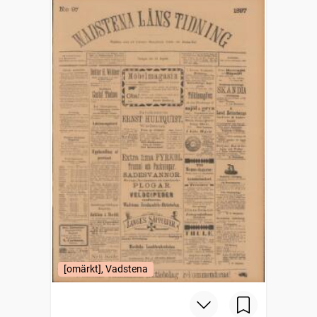
[omärkt], Vadstena