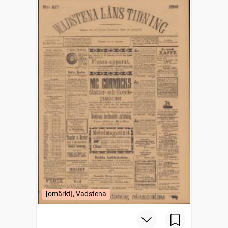
[omärkt], Vadstena