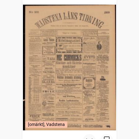
[omärkt], Vadstena