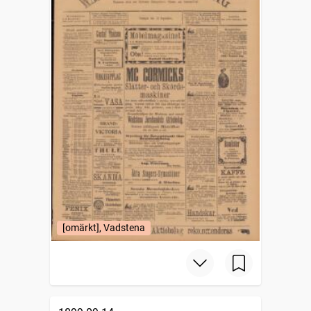
[omärkt], Vadstena