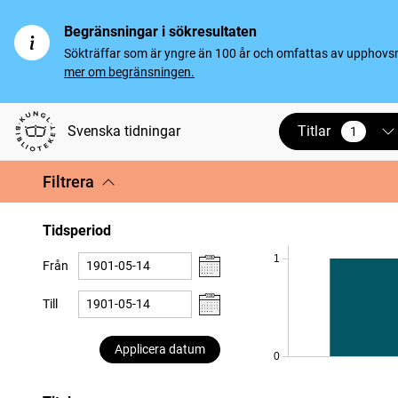
Begränsningar i sökresultaten
Sökträffar som är yngre än 100 år och omfattas av upphovsrät
mer om begränsningen.
Titlar
Svenska tidningar
1
vald
Filtrera
Tidsperiod
1
Från
Till
Applicera datum
0