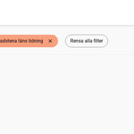
adstena läns tidning
Rensa alla filter