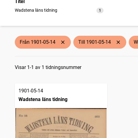
Titel
Wadstena läns tidning
1
träffar
Från 1901-05-14
Till 1901-05-14
W
Sökresultat
Visar 1-1 av 1 tidningsnummer
1901-05-14
Wadstena läns tidning