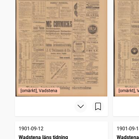
[omärkt], Vadstena
[omärkt],
1901-09-12
1901-09-1
Wadstena läns tidning
Wadstena 