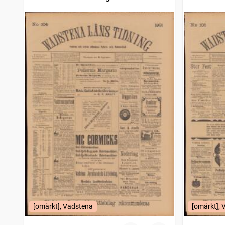
[omärkt], Vadstena
[omärkt],