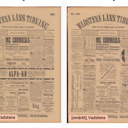
 Vadstena
[omärkt], Vadstena