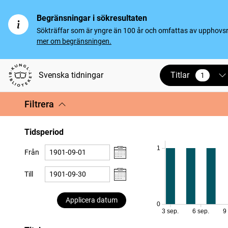
Begränsningar i sökresultaten
Sökträffar som är yngre än 100 år och omfattas av upphovsrät
mer om begränsningen.
Titlar
Svenska tidningar
1
vald
Filtrera
Tidsperiod
1
Från
Till
Applicera datum
0
3 sep.
6 sep.
9