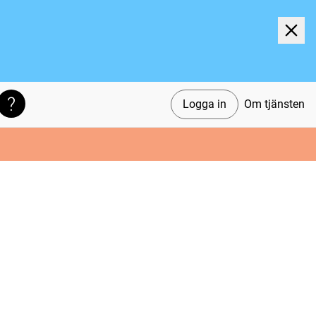
Logga in
Om tjänsten
Söktips