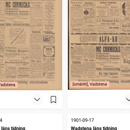
[omärkt], Vadstena
 Vadstena
4
1901-09-17
läns tidning
Wadstena läns tidning