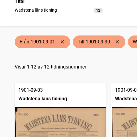
Titel
Wadstena läns tidning
12
träffar
Från 1901-09-01
Till 1901-09-30
W
Sökresultat
Visar 1-12 av 12 tidningsnummer
1901-09-03
1901-09-0
Wadstena läns tidning
Wadstena 