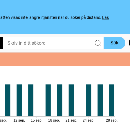
ten visas inte längre i tjänsten när du söker på distans.
Läs
Sök
 sep.
12 sep.
15 sep.
18 sep.
21 sep.
24 sep.
28 sep.