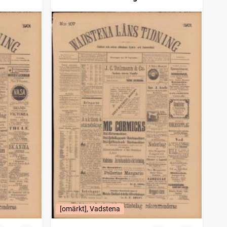
[omärkt], Vadstena