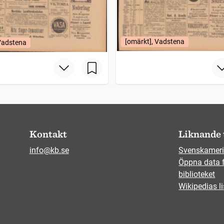
[omärkt], Vadstena
 Vadstena
Kontakt
Liknande 
info@kb.se
Svenskameri
Öppna data 
biblioteket
Wikipedias li