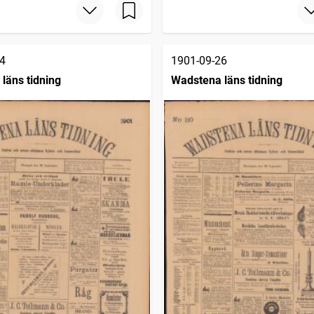
4
1901-09-26
läns tidning
Wadstena läns tidning