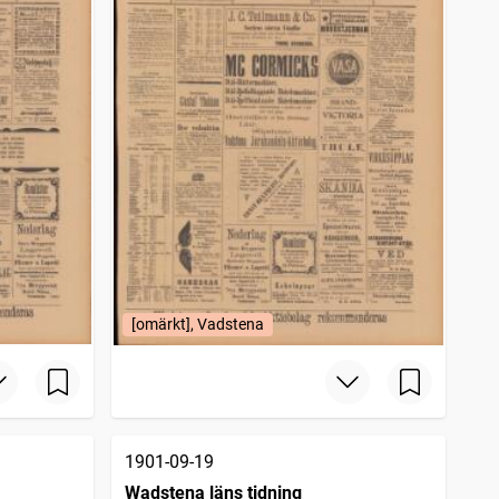
[omärkt], Vadstena
1901-09-19
Wadstena läns tidning