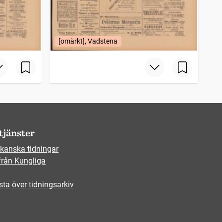
[omärkt], Vadstena
tjänster
kanska tidningar
från Kungliga
sta över tidningsarkiv